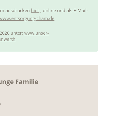
um ausdrucken
hier
; online und als E-Mail-
www.entsorgung-cham.de
2026 unter:
www.unser-
enwarth
nge Familie
m