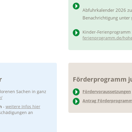
Abfuhrkalender 2026 z
Benachrichtigung unter
Kinder-Ferienprogramm 
ferienprogramm.de/hoh
r
Förderprogramm ju
rlorenen Sachen in ganz
Fördervoraussetzungen
e/
Antrag Förderprogram
th
-
weitere Infos hier
eschädigungen an