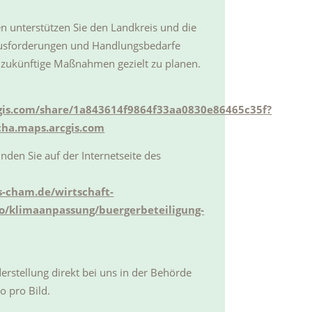
 unterstützen Sie den Landkreis und die
usforderungen und Handlungsbedarfe
 zukünftige Maßnahmen gezielt zu planen.
cgis.com/share/1a843614f9864f33aa0830e86465c35f?
-cha.maps.arcgis.com
nden Sie auf der Internetseite des
s-cham.de/wirtschaft-
o/klimaanpassung/buergerbeteiligung-
lderstellung direkt bei uns in der Behörde
o pro Bild.