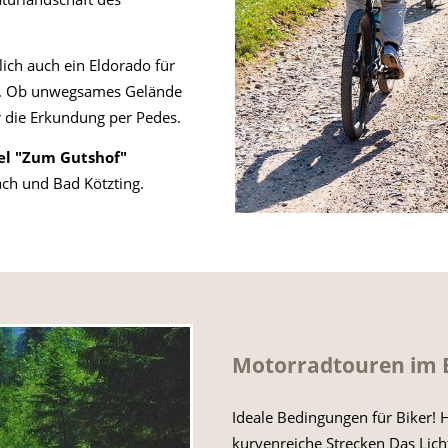
lich auch ein Eldorado für
ss. Ob unwegsames Gelände
r die Erkundung per Pedes.
el "Zum Gutshof"
h und Bad Kötzting.
Motorradtouren im 
Ideale Bedingungen für Biker! H
kurvenreiche Strecken Das Lich