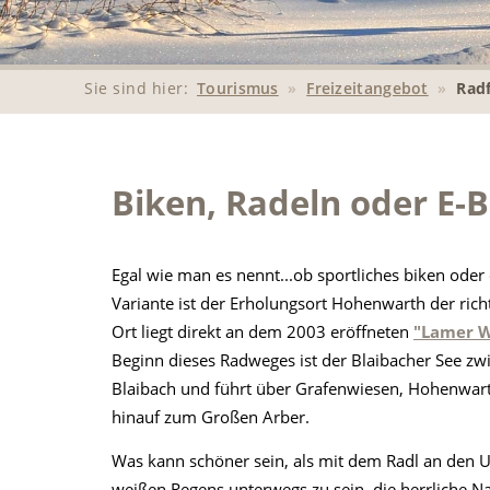
Sie sind hier:
Tourismus
»
Freizeitangebot
»
Radf
Biken, Radeln oder E-B
Egal wie man es nennt...ob sportliches biken oder 
Variante ist der Erholungsort Hohenwarth der ric
Ort liegt direkt an dem 2003 eröffneten
"Lamer W
Beginn dieses Radweges ist der Blaibacher See zw
Blaibach und führt über Grafenwiesen, Hohenwar
hinauf zum Großen Arber.
Was kann schöner sein, als mit dem Radl an den 
weißen Regens unterwegs zu sein, die herrliche N