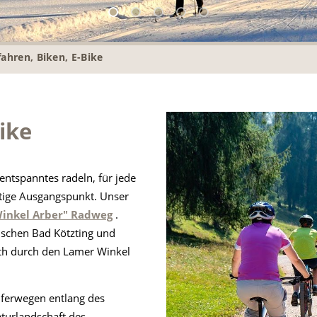
ahren, Biken, E-Bike
ike
entspanntes radeln, für jede
htige Ausgangspunkt. Unser
inkel Arber" Radweg
.
ischen Bad Kötzting und
th durch den Lamer Winkel
Uferwegen entlang des
aturlandschaft des